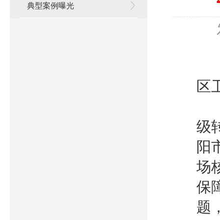
典型案例曝光
沈
区
2
级
阳
场
保
题