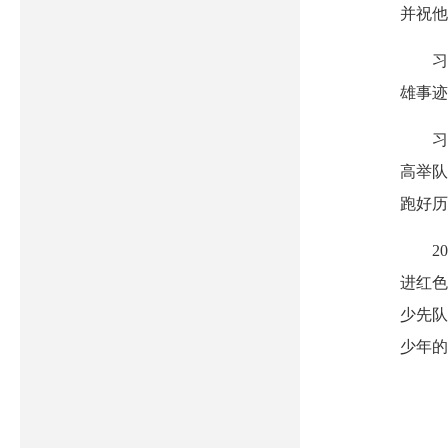
并祝他
习
雄事迹
习
高举队
跑好历
2
进红色
少先队
少年的